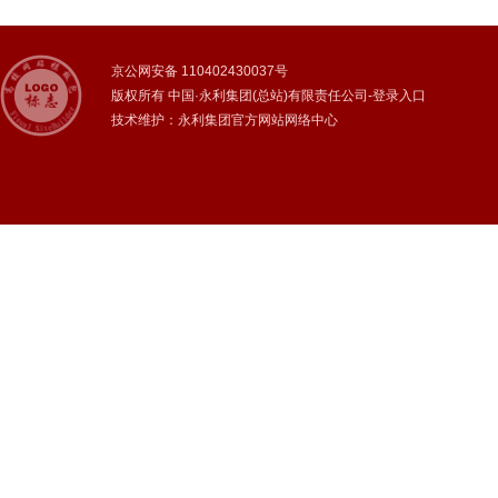
京公网安备 110402430037号
版权所有 中国·永利集团(总站)有限责任公司-登录入口
技术维护：永利集团官方网站网络中心