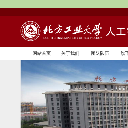
网站首页
关于我们
团队队伍
旗