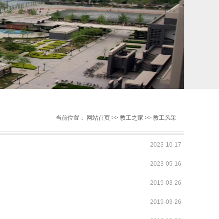
当前位置：
网站首页
>>
教工之家
>>
教工风采
2023-10-17
2023-05-16
2019-03-26
2019-03-26