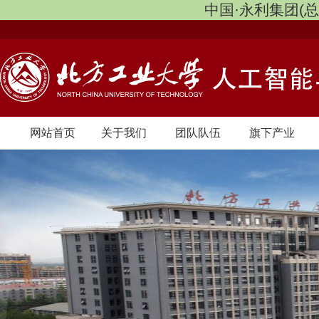
中国·永利集团(
网站首页
关于我们
团队队伍
旗下产业