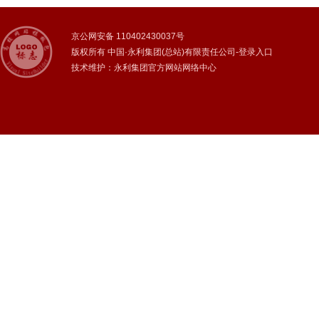
京公网安备 110402430037号
版权所有 中国·永利集团(总站)有限责任公司-登录入口
技术维护：永利集团官方网站网络中心