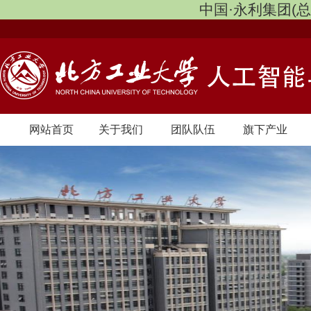
中国·永利集团(
网站首页
关于我们
团队队伍
旗下产业