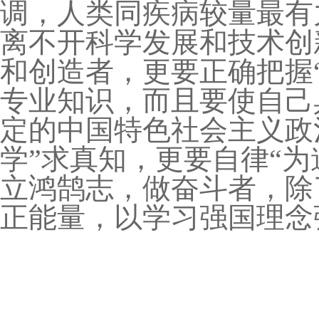
调，人类同疾病较量最有
离不开科学发展和技术创
和创造者，更要正确把握“
专业知识，而且要使自己
定的中国特色社会主义政
学”求真知，更要自律“
立鸿鹄志，做奋斗者，除
正能量，以学习强国理念