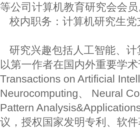
等公司计算机教育研究会会员
校内职务：计算机研究生党
研究兴趣包括人工智能、计
以第一作者在国内外重要学术刊
Transactions on Artificial I
Neurocomputing、 Neural Com
Pattern Analysis&Appl
议，授权国家发明专利、软件