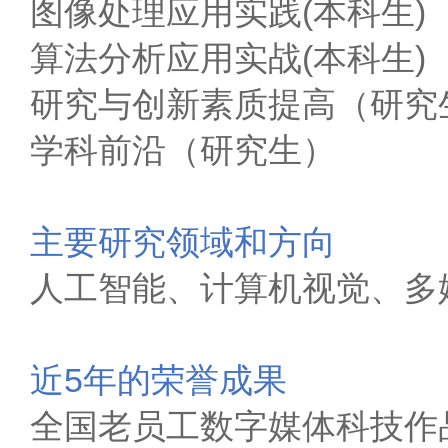
图像处理应用实践
(
本科生
)
算法分析应用实战
(
本科生
)
研究与创新素质提高（研究
学科前沿（研究生）
主要研究领域和方向
人工智能、计算机视觉、多
近
5
年的荣誉成果
全国老员工数字媒体科技作