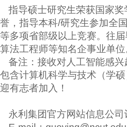
指导硕士研究生荣获国家奖
誉，指导本科/研究生参加全
等多项省部级以上竞赛。往届
算法工程师等知名企事业单位
备注：接收对人工智能感兴
包含计算机科学与技术（学硕
迎有志者加入！
永利集团官方网站信息公司计