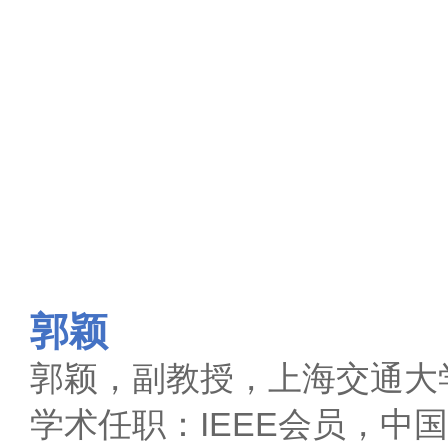
郭颖
郭颖，副教授，上海交通大
学术任职：IEEE会员，