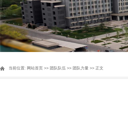
当前位置:
网站首页
>>
团队队伍
>>
团队力量
>> 正文