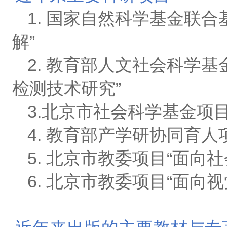
1.
国家自然科学基金联合
解”
2.
教育部人文社会科学基金
检测技术研究”
3.
北京市社会科学基金项目
4.
教育部产学研协同育人
5.
北京市教委项目“面向
6.
北京市教委项目“面向视