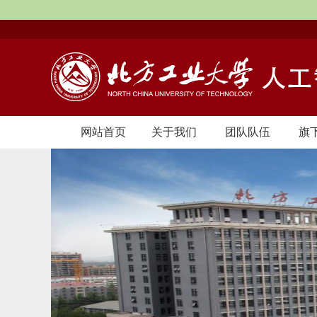
网站首页
关于我们
团队队伍
旗