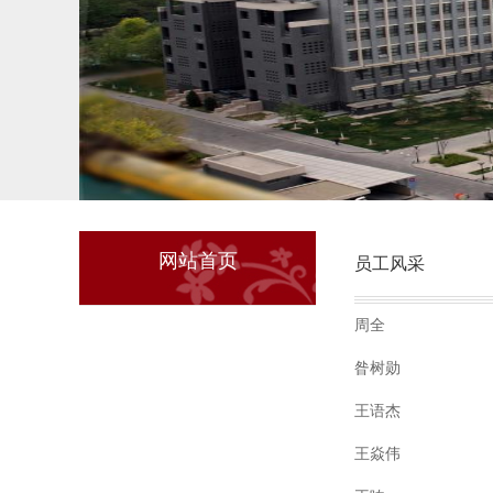
网站首页
员工风采
周全
昝树勋
王语杰
王焱伟